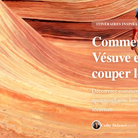
ITINÉRAIRES INSPIR
Comment
Vésuve e
couper l
Découvrez comment 
époustouflants. Itin
sécurisée.
Cathy Delanoë
mardi 