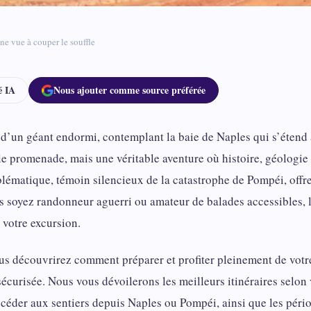
ne vue à couper le souffle
 IA
Nous ajouter comme source préférée
’un géant endormi, contemplant la baie de Naples qui s’étend à
e promenade, mais une véritable aventure où histoire, géologie
lématique, témoin silencieux de la catastrophe de Pompéi, off
ous soyez randonneur aguerri ou amateur de balades accessibles, 
 votre excursion.
us découvrirez comment préparer et profiter pleinement de vot
sécurisée. Nous vous dévoilerons les meilleurs itinéraires selon 
ccéder aux sentiers depuis Naples ou Pompéi, ainsi que les péri