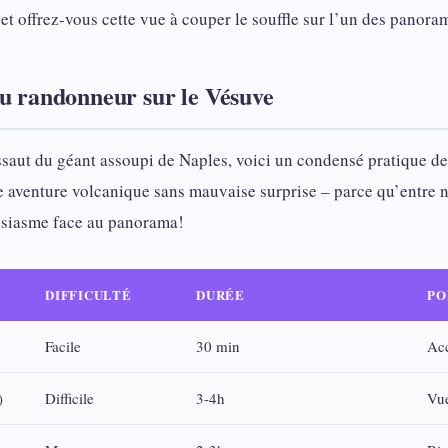
et offrez-vous cette vue à couper le souffle sur l’un des panora
du randonneur sur le Vésuve
ssaut du géant assoupi de Naples, voici un condensé pratique de
re aventure volcanique sans mauvaise surprise – parce qu’entre n
ousiasme face au panorama!
DIFFICULTÉ
DURÉE
PO
Facile
30 min
Acc
)
Difficile
3-4h
Vue