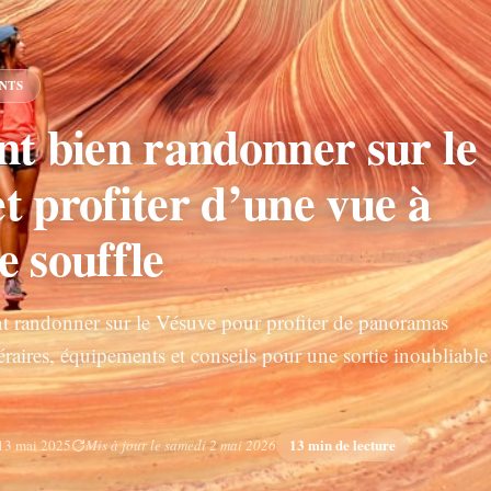
ANTS
 bien randonner sur le
t profiter d’une vue à
e souffle
randonner sur le Vésuve pour profiter de panoramas
éraires, équipements et conseils pour une sortie inoubliable
13 min de lecture
13 mai 2025
Mis à jour le samedi 2 mai 2026