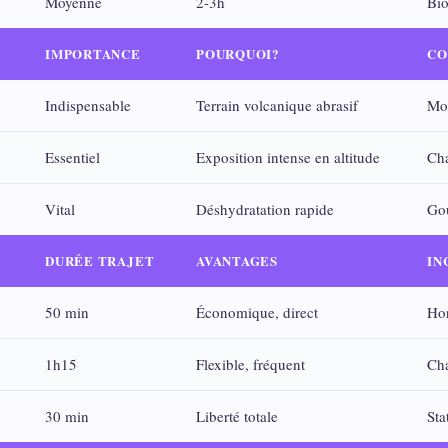
Moyenne
2-3h
Bio
IMPORTANCE
POURQUOI?
CO
Indispensable
Terrain volcanique abrasif
Mod
Essentiel
Exposition intense en altitude
Cha
Vital
Déshydratation rapide
Go
DURÉE TRAJET
AVANTAGES
IN
50 min
Économique, direct
Hor
1h15
Flexible, fréquent
Cha
30 min
Liberté totale
Sta