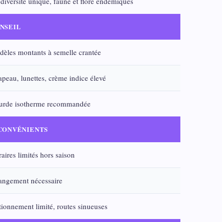
diversité unique, faune et flore endémiques
NSEIL
èles montants à semelle crantée
peau, lunettes, crème indice élevé
urde isotherme recommandée
CONVÉNIENTS
aires limités hors saison
ngement nécessaire
tionnement limité, routes sinueuses