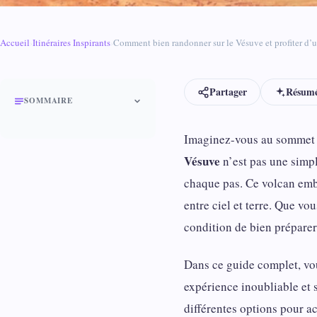
Accueil
›
Itinéraires Inspirants
›
Comment bien randonner sur le Vésuve et profiter d’u
Partager
Résumé
SOMMAIRE
Imaginez-vous au sommet d
Vésuve
n’est pas une simpl
chaque pas. Ce volcan emb
entre ciel et terre. Que v
condition de bien préparer
Dans ce guide complet, vo
expérience inoubliable et 
différentes options pour a