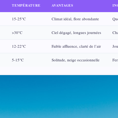
TEMPÉRATURE
AVANTAGES
IN
15-25°C
Climat idéal, flore abondante
Que
>30°C
Ciel dégagé, longues journées
Cha
12-22°C
Faible affluence, clarté de l’air
Jou
5-15°C
Solitude, neige occasionnelle
Fer