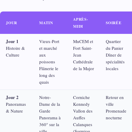
APRÈS-
JOUR
MATIN
SOIRÉE
MIDI
Jour 1
Vieux-Port
MuCEM et
Quartier
Histoire &
et marché
Fort Saint-
du Panier
Culture
aux
Jean
Dîner de
poissons
Cathédrale
spécialités
Flânerie le
de la Major
locales
long des
quais
Jour 2
Notre-
Corniche
Retour en
Panoramas
Dame de la
Kennedy
ville
& Nature
Garde
Vallon des
Promenade
Panorama à
Auffes
nocturne
360° sur la
Calanques
ville
(Sormiou,