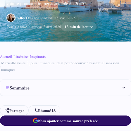
voiture pour une immersion totale en 2025.
Cathy Delanoë
vendredi 25 avril 2025
13 min de lecture
Mis à jour le samedi 2 mai 2026
Accueil
›
Itinéraires Inspirants
Marseille visite 3 jours : itinéraire idéal pour découvrir l’essentiel sans rien
›
manquer
Sommaire
Partager
Résumé IA
Nous ajouter comme source préférée