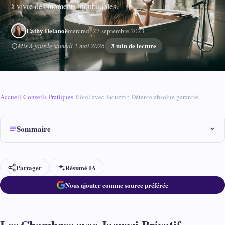
à vivre des moments inoubliables.
Cathy Delanoë
mercredi 27 septembre 2023
3 min de lecture
Mis à jour le samedi 2 mai 2026
Accueil
›
Conseils Pratiques
›
Hôtel avec Jacuzzi : Détente absolue garantie
Sommaire
Partager
Résumé IA
Nous ajouter comme source préférée
Les Chambres avec Jacuzzi Privatif